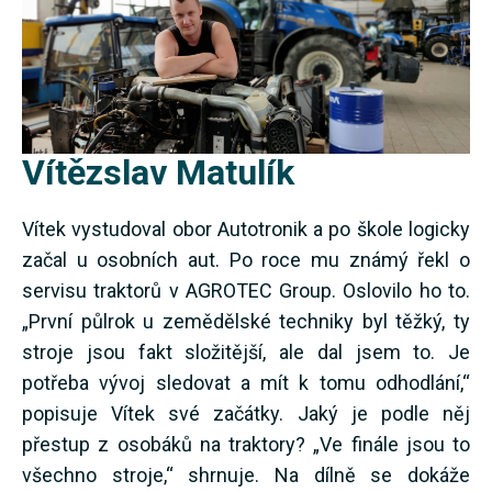
Vítězslav Matulík
Vítek vystudoval obor Autotronik a po škole logicky
začal u osobních aut. Po roce mu známý řekl o
servisu traktorů v AGROTEC Group. Oslovilo ho to.
„První půlrok u zemědělské techniky byl těžký, ty
stroje jsou fakt složitější, ale dal jsem to. Je
potřeba vývoj sledovat a mít k tomu odhodlání,“
popisuje Vítek své začátky. Jaký je podle něj
přestup z osobáků na traktory? „Ve finále jsou to
všechno stroje,“ shrnuje. Na dílně se dokáže