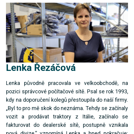
Lenka Řezáčová
Lenka původně pracovala ve velkoobchodě, na
pozici správcové počítačové sítě. Psal se rok 1993,
kdy na doporučení kolegů přestoupila do naší firmy.
„Byl to pro mě skok do neznáma. Tehdy se začínaly
vozit a prodávat traktory z Itálie, začínalo se
fakturovat do dealerské sítě, postupně vznikala
nová divize,“ vzpomíná Lenka a hned pokračuje: