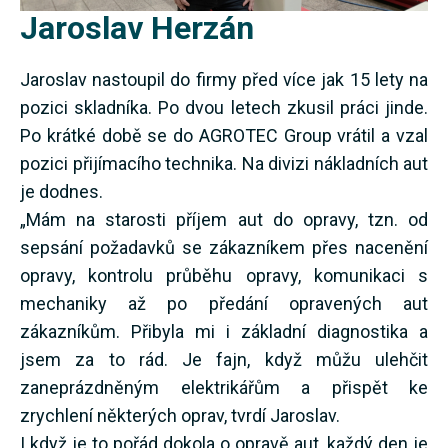
Jaroslav Herzán
Jaroslav nastoupil do firmy před více jak 15 lety na
pozici skladníka. Po dvou letech zkusil práci jinde.
Po krátké době se do AGROTEC Group vrátil a vzal
pozici přijímacího technika. Na divizi nákladních aut
je dodnes.
„Mám na starosti příjem aut do opravy, tzn. od
sepsání požadavků se zákazníkem přes nacenění
opravy, kontrolu průběhu opravy, komunikaci s
mechaniky až po předání opravených aut
zákazníkům. Přibyla mi i základní diagnostika a
jsem za to rád. Je fajn, když můžu ulehčit
zaneprázdněným elektrikářům a přispět ke
zrychlení některých oprav, tvrdí Jaroslav.
I když je to pořád dokola o opravě aut, každý den je