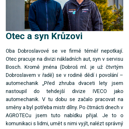
Otec a syn Krůzovi
Oba Dobroslavové se ve firmě téměř nepotkají.
Otec pracuje na divizi nákladních aut, syn v servisu
Bosch. Kromě jména (Dobroš ml. je už čtvrtým
Dobroslavem v řadě) se v rodině dědí i povolání –
automechanik „Před zhruba dvaceti lety jsem
nastoupil do tehdejší divize IVECO jako
automechanik. V tu dobu se začalo pracovat na
směny a byl potřeba mistr dílny. Po čtrnácti dnech v
AGROTECu jsem tuto nabídku přijal. Je to o
komunikaci s lidmi, umět s nimi vyjít, nalézt správný