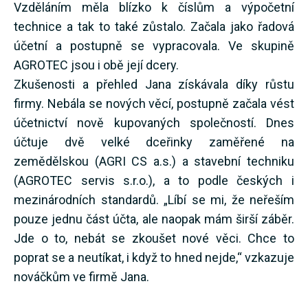
Vzděláním měla blízko k číslům a výpočetní
technice a tak to také zůstalo. Začala jako řadová
účetní a postupně se vypracovala. Ve skupině
AGROTEC jsou i obě její dcery.
Zkušenosti a přehled Jana získávala díky růstu
firmy. Nebála se nových věcí, postupně začala vést
účetnictví nově kupovaných společností. Dnes
účtuje dvě velké dceřinky zaměřené na
zemědělskou (AGRI CS a.s.) a stavební techniku
(AGROTEC servis s.r.o.), a to podle českých i
mezinárodních standardů. „Líbí se mi, že neřeším
pouze jednu část účta, ale naopak mám širší záběr.
Jde o to, nebát se zkoušet nové věci. Chce to
poprat se a neutíkat, i když to hned nejde,“ vzkazuje
nováčkům ve firmě Jana.