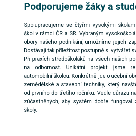
Podporujeme žáky a stud
Spolupracujeme se čtyřmi vysokými školami
škol v rámci ČR a SR. Vybraným vysokoškolá
obory našeho podnikání, umožníme jejich za
Dostávají tak příležitost postupně si vytvářet 
Při praxích středoškoláků na všech našich 
na odbornost. Unikátní projekt jsme re
automobilní školou. Konkrétně jde o učební ob
zemědělské a stavební techniky, který navš
od prvního do třetího ročníku. Vedle důrazu n
zúčastněných, aby systém dobře fungoval z
školy.