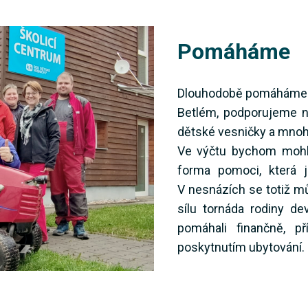
Pomáháme
Dlouhodobě pomáháme 
Betlém, podporujeme n
dětské vesničky a mnoh
Ve výčtu bychom mohli 
forma pomoci, která j
V nesnázích se totiž m
sílu tornáda rodiny de
pomáhali finančně, p
poskytnutím ubytování.