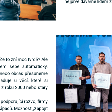
nejprve dáváme lidem ze
Že to zní moc tvrdě? Ale
lem sebe automaticky.
, něco občas přesuneme
aduje u věcí, které si
 z roku 2000 nebo starý
podporující rozvoj firmy
ápadů. Možnost „zapojit