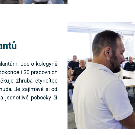
antů
ilantům. Jde o kolegyně
 a dokonce i 30 pracovních
děkuje zhruba čtyřicítce
nuda. Je zajímavé si od
a jednotlivé pobočky či