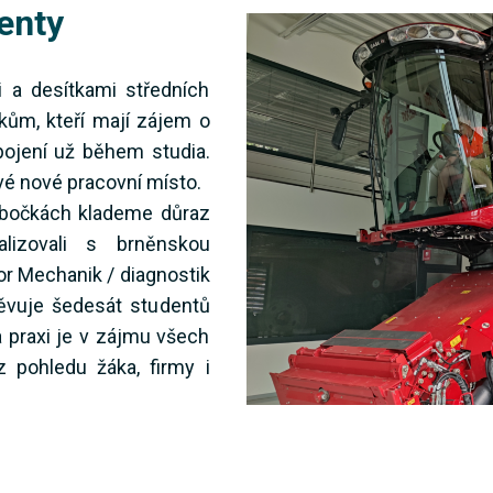
enty
 a desítkami středních
kům, kteří mají zájem o
pojení už během studia.
své nové pracovní místo.
pobočkách klademe důraz
alizovali s brněnskou
or Mechanik / diagnostik
těvuje šedesát studentů
a praxi je v zájmu všech
 pohledu žáka, firmy i