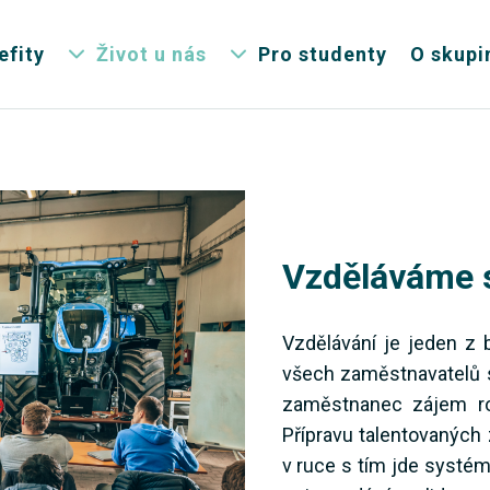
efity
Život u nás
Pro studenty
O skupi
Vzděláváme 
Vzdělávání je jeden z 
všech zaměstnavatelů 
zaměstnanec zájem roz
Přípravu talentovanýc
v ruce s tím jde systém 